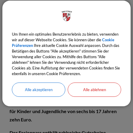
Dank neuer Filterfunktionen auf der Plattform lassen
sich Angebote gezielt nach Datum, Alter, Kategorie
und Ort suchen. So finden Familien schnell und
unkompliziert passende Ferienangebote. Nach dem
Um Ihnen ein optimales Benutzererlebnis zu bieten, verwenden
Kauf steht der Pass in der App „Ferienpass –
wir auf dieser Webseite Cookies. Sie können über die
Cookie
Würzburg“ zur Verfügung. Zusätzlich wird der
Präferenzen
Ihre aktuelle Cookie Auswahl anpassen. Durch das
Betätigen des Buttons "Alle akzeptieren" stimmen Sie der
Ferienpass, wie es sich viele Nutzerinnen und Nutzer
Verwendung aller Cookies zu. Mithilfe des Buttons "Alle
gewünscht haben, wieder auf Papier mit einem
ablehnen" lehnen Sie der Verwendung nicht erforderlicher
Cookies ab. Eine Auflistung der verwendeten Cookies finden Sie
Begleitheft zu den Ferienangeboten bereitgestellt.
ebenfalls in unseren Cookie Präferenzen.
Spannende Aktionen in den Sommerferien
Alle akzeptieren
Alle ablehnen
Der Ferienpass gilt vom 31. Juli bis 14. September
2026. Für Kinder bis fünf Jahre kostet er fünf Euro,
für Kinder und Jugendliche von sechs bis 17 Jahren
zehn Euro.
Der Ferienpass enthält zahlreiche Gutscheine,