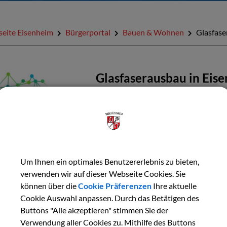
seite Eisenheim
Bürgerportal
Bauen & Wohnen
Glasfase
Glasfaserausbau in Eis
2024 konnte der Glasfaserausbau in E
Ausbau durch die Telekom abgeschlos
versorgt! Der Markt Eisenheim ist dam
Finanz- und Heimatminister Albert Für
Infrastruktur in Bayern. Mit einer G
Um Ihnen ein optimales Benutzererlebnis zu bieten,
2025 ca. 200 Vorbildkommunen ihren 
verwenden wir auf dieser Webseite Cookies. Sie
können über die
Cookie Präferenzen
flächendeckend beste Zukunftsbedin
Ihre aktuelle
Cookie Auswahl anpassen. Durch das Betätigen des
__________________________________
Buttons "Alle akzeptieren" stimmen Sie der
Verwendung aller Cookies zu. Mithilfe des Buttons