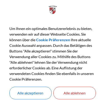
erstag: 7:00-18:00
ag: 7:00-18:00
tag: 7:00-16:00
tag: geschlossen
Um Ihnen ein optimales Benutzererlebnis zu bieten,
verwenden wir auf dieser Webseite Cookies. Sie
sse und Kontakt:
können über die
Cookie Präferenzen
Ihre aktuelle
leinsbergweg 2
Cookie Auswahl anpassen. Durch das Betätigen des
7 Eisenheim
Buttons "Alle akzeptieren" stimmen Sie der
Verwendung aller Cookies zu. Mithilfe des Buttons
l:
info@dorfladen-eisenheim.de
"Alle ablehnen" lehnen Sie der Verwendung nicht
fon:
0049 9386 9797 580
erforderlicher Cookies ab. Eine Auflistung der
epage:
www.dorfladen-eisenheim.de
verwendeten Cookies finden Sie ebenfalls in unseren
book:
Dorfladen Eisenheim
Cookie Präferenzen.
agram:
dorfladen_eisenheim
Alle akzeptieren
Alle ablehnen
Facebook und Instagram findest du auch unsere aktuellen Sonder