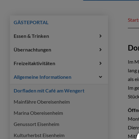
Start
GÄSTEPORTAL
Essen & Trinken
Dor
Übernachtungen
Im Ma
Freizeitaktivitäten
lang 
Allgemeine Informationen
als e
Im ge
Dorfladen mit Café am Wengert
Stück
Mainfähre Obereisenheim
Öffn
Marina Obereisenheim
Mont
Genussort Eisenheim
Dien
Kulturherbst Eisenheim
Mitt