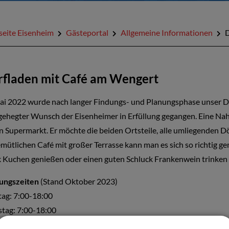
seite Eisenheim
Gästeportal
Allgemeine Informationen
D
fladen mit Café am Wengert
i 2022 wurde nach langer Findungs- und Planungsphase unser Dor
gehegter Wunsch der Eisenheimer in Erfüllung gegangen. Eine Nah
in Supermarkt. Er möchte die beiden Ortsteile, alle umliegenden 
mütlichen Café mit großer Terrasse kann man es sich so richtig g
 Kuchen genießen oder einen guten Schluck Frankenwein trinken 
ungszeiten
(Stand Oktober 2023)
ag: 7:00-18:00
stag: 7:00-18:00
woch: 7:00-18:00