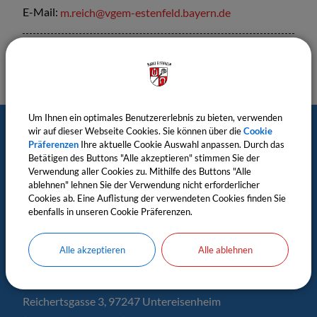
E-Mail:
m.reich@vgem-estenfeld.bayern.de
Um Ihnen ein optimales Benutzererlebnis zu bieten, verwenden
wir auf dieser Webseite Cookies. Sie können über die
Cookie
Postanschrift
Präferenzen
Ihre aktuelle Cookie Auswahl anpassen. Durch das
Betätigen des Buttons "Alle akzeptieren" stimmen Sie der
Verwendung aller Cookies zu. Mithilfe des Buttons "Alle
Markt Eisenheim
ablehnen" lehnen Sie der Verwendung nicht erforderlicher
c/o Verwaltungsgemeinschaft Estenfeld
Cookies ab. Eine Auflistung der verwendeten Cookies finden Sie
ebenfalls in unseren Cookie Präferenzen.
Untere Ritterstr. 6, 97230 Estenfeld
Rathäuser
Alle akzeptieren
Alle ablehnen
Rathaus Untereisenheim
Reichertsgasse 3, 97247 Untereisenheim