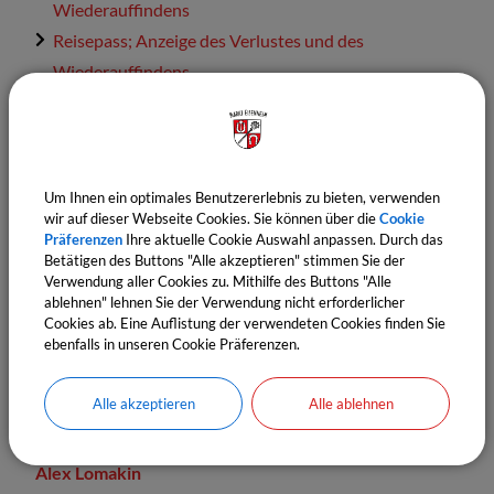
Wiederauffindens
Reisepass; Anzeige des Verlustes und des
Wiederauffindens
Reisepass; Beantragung
Gewerbezentralregisterauszug; Beantragung
Personalausweis; Beantragung
Elektronische Kommunikation mit Kommunen;
Um Ihnen ein optimales Benutzererlebnis zu bieten, verwenden
wir auf dieser Webseite Cookies. Sie können über die
Cookie
Übermittlung von Nachrichten und Dokumenten
Präferenzen
Ihre aktuelle Cookie Auswahl anpassen. Durch das
eID-Karte; Beantragung
Betätigen des Buttons "Alle akzeptieren" stimmen Sie der
Verwendung aller Cookies zu. Mithilfe des Buttons "Alle
Verwaltung Grillplatz
ablehnen" lehnen Sie der Verwendung nicht erforderlicher
Bearbeitung Fahrerlaubnisanträge
Cookies ab. Eine Auflistung der verwendeten Cookies finden Sie
ebenfalls in unseren Cookie Präferenzen.
Telefonzentrale
Alle akzeptieren
Alle ablehnen
Leiter:
Alex
Lomakin