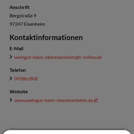
Anschrift
Bergstraße 9
97247
Eisenheim
Kontaktinformationen
E-Mail
weingut-heim-obereisenheim@t-online.de
Telefon
09386/808
Website
www.weingut-heim-obereisenheim.de