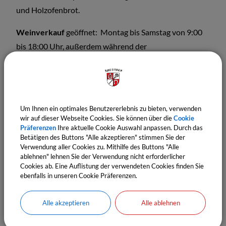
und Holzofenbrot.
Weinverkauf
geöffnet: Montag bis Samstag von 9:00
bis 18:00 Uhr, außerdem während der
Weinstubenöffnungszeiten und nach Vereinbarung.
Zum Weinkauf vor Ort bitte vorher anrufen.
Um Ihnen ein optimales Benutzererlebnis zu bieten, verwenden
wir auf dieser Webseite Cookies. Sie können über die
Cookie
Präferenzen
Ihre aktuelle Cookie Auswahl anpassen. Durch das
Betätigen des Buttons "Alle akzeptieren" stimmen Sie der
Verwendung aller Cookies zu. Mithilfe des Buttons "Alle
ablehnen" lehnen Sie der Verwendung nicht erforderlicher
Cookies ab. Eine Auflistung der verwendeten Cookies finden Sie
ebenfalls in unseren Cookie Präferenzen.
OpenStreetMap wird derzeit
Alle akzeptieren
Alle ablehnen
nicht angezeigt
Bitte aktivieren Sie "OpenStreetMap" in Ihren