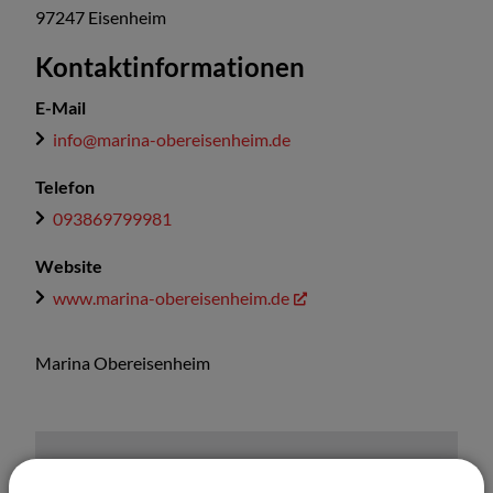
97247
Eisenheim
Kontaktinformationen
E-Mail
info@marina-obereisenheim.de
Telefon
093869799981
Website
www.marina-obereisenheim.de
Marina Obereisenheim